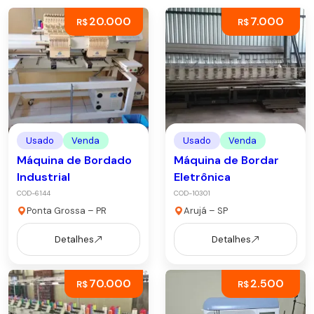
20.000
7.000
R$
R$
Usado
Venda
Usado
Venda
Máquina de Bordado
Máquina de Bordar
Industrial
Eletrônica
COD-6144
COD-10301
Ponta Grossa – PR
Arujá – SP
Detalhes
Detalhes
70.000
2.500
R$
R$