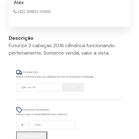
Alex
(42) 99821-0968
Descrição
Futurize 2 cabeças 2016 cilíndrica funcionando
perfeitamente. Somente venda, valor a vista.
Consultar frete
Informe o CEP para enviar sua solicitação de frete ao anunciante no WhatsApp.
Enviar
Quero fazer uma proposta
Informe o valor no formato R$20.000 (sem centavos).
R$
Enviar proposta