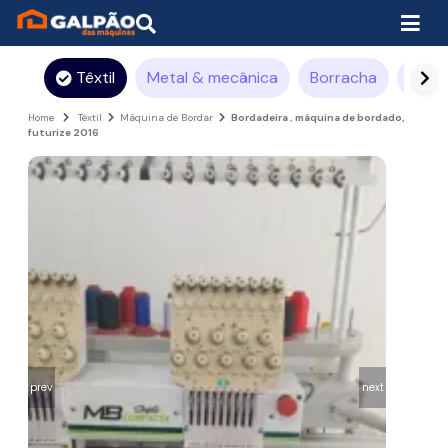
Têxtil
Metal & mecânica
Borracha
Pintu
Home
Têxtil
Máquina de Bordar
Bordadeira , máquina de bordado,
futurize 2016
prev
next