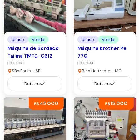
Usado
Venda
Usado
Venda
Máquina de Bordado
Máquina brother Pe
Tajima TMFD-C612
770
COD-5966
COD-6044
São Paulo – SP
Belo Horizonte – MG
Detalhes
Detalhes
45.000
15.000
R$
R$