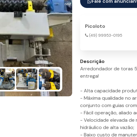
Fale com anuncian
next
Picoloto
(49) 99953-0195
Descrição
Arredondador de toras 5
entrega!
- Alta capacidade produti
- Máxima qualidade no a
conjunto com guias croma
- Fácil operação, aliado 
- Velocidade elevada de
hidráulico de alta vazão;
- Baixo custo de manute