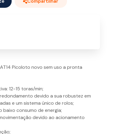
te
Compartilhar
AT14 Picoloto novo sem uso a pronta
va: 12-15 toras/min;
rredondamento devido a sua robustez em
das e um sistema único de rolos;
ao baixo consumo de energia;
 movimentação devido ao acionamento
nção;