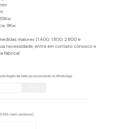
 mm
mm
 35Kw
ica: 9Kw
idas maiores (1.400, 1.800, 2.800 e
ua necessidade, entre em contato conosco e
a fábrica!
solicitação de frete ao anunciante no WhatsApp.
Enviar
20.000 (sem centavos).