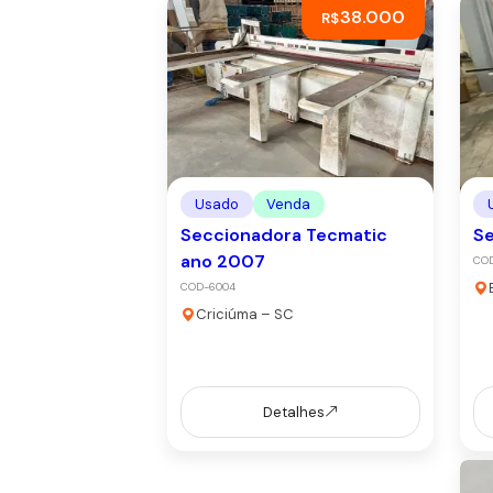
38.000
R$
Usado
Venda
Seccionadora Tecmatic
Se
ano 2007
CO
COD-6004
Criciúma – SC
Detalhes