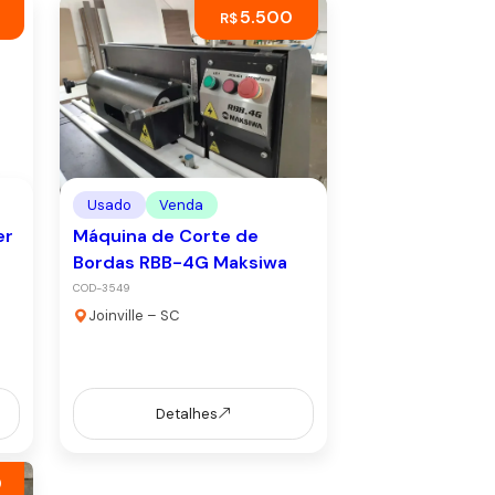
5.500
R$
Usado
Venda
er
Máquina de Corte de
Bordas RBB-4G Maksiwa
COD-3549
Joinville – SC
Detalhes
0