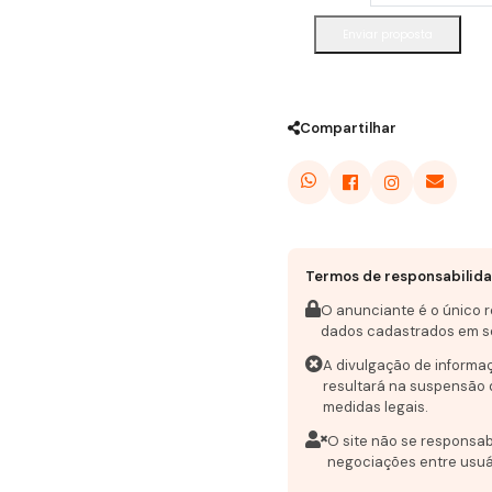
Enviar proposta
Compartilhar
Termos de responsabilid
O anunciante é o único 
dados cadastrados em s
A divulgação de informa
resultará na suspensão 
medidas legais.
O site não se responsab
negociações entre usuá