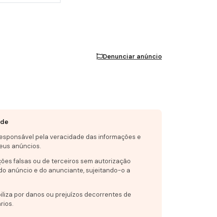
Denunciar anúncio
ade
responsável pela veracidade das informações e
eus anúncios.
ções falsas ou de terceiros sem autorização
do anúncio e do anunciante, sujeitando-o a
iliza por danos ou prejuízos decorrentes de
rios.