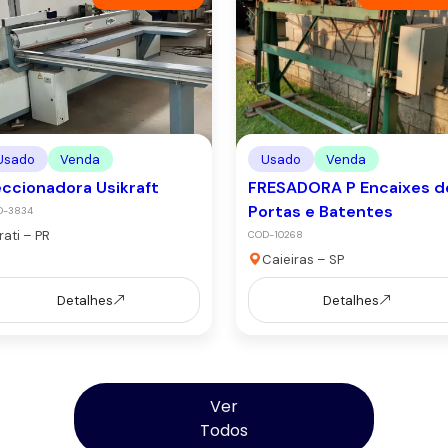
Usado
Venda
Usado
Venda
ccionadora Usikraft
FRESADORA P Encaixes d
Portas e Batentes
D-3834
Irati – PR
COD-10268
Caieiras – SP
Detalhes
Detalhes
Ver
Todos