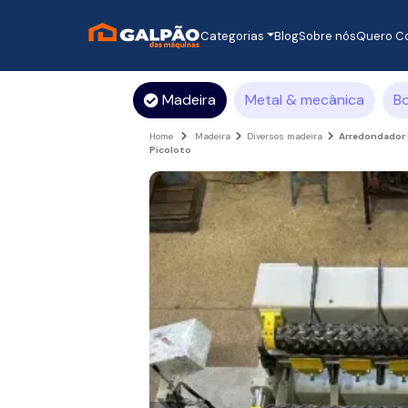
Categorias
Blog
Sobre nós
Quero C
Madeira
Metal & mecânica
B
Home
Madeira
Diversos madeira
Arredondador 
Picoloto