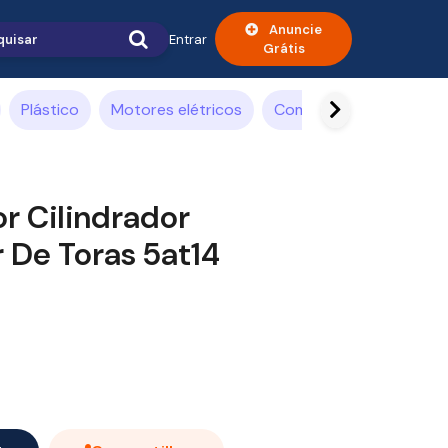
Anuncie
Entrar
Grátis
Plástico
Motores elétricos
Compressor de ar
A
r Cilindrador
 De Toras 5at14