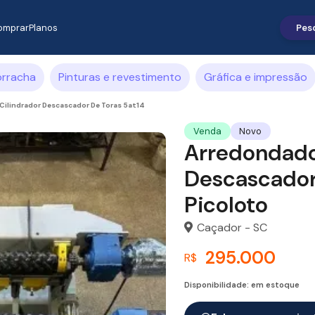
omprar
Planos
orracha
Pinturas e revestimento
Gráfica e impressão
Cilindrador Descascador De Toras 5at14
Venda
Novo
Arredondado
Descascador
Picoloto
Caçador - SC
295.000
R$
Disponibilidade: em estoque