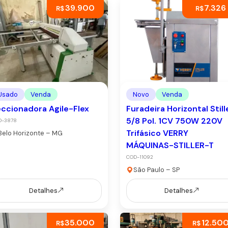
39.900
7.326
R$
R$
Usado
Venda
Novo
Venda
ccionadora Agile-Flex
Furadeira Horizontal Still
5/8 Pol. 1CV 750W 220V
D-3878
Trifásico VERRY
Belo Horizonte – MG
MÁQUINAS-STILLER-T
COD-11092
São Paulo – SP
Detalhes
Detalhes
35.000
12.50
R$
R$