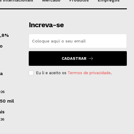
Increva-se
 1,8%
do
CADASTRAR
Eu li e aceito os
Termos de privacidade
.
na
026
50 mil
ais
026