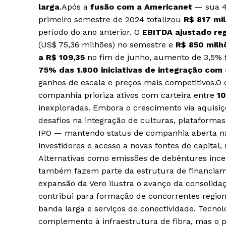
larga
.Após a
fusão com a Americanet
— sua 4
primeiro semestre de 2024 totalizou
R$ 817 mi
período do ano anterior. O
EBITDA ajustado re
(US$ 75,36 milhões) no semestre e
R$ 850 milh
a R$ 109,35
no fim de junho, aumento de 3,5% f
75% das 1.800 iniciativas de integração co
ganhos de escala e preços mais competitivos.O ci
companhia prioriza ativos com carteira entre
10
inexploradas. Embora o crescimento via aquisiçõ
desafios na integração de culturas, plataforma
IPO — mantendo status de companhia aberta na
investidores e acesso a novas fontes de capital
Alternativas como emissões de debêntures incen
também fazem parte da estrutura de financiam
expansão da Vero ilustra o avanço da consolidaç
contribui para formação de concorrentes regiona
banda larga e serviços de conectividade. Tecnol
complemento à infraestrutura de fibra, mas o p