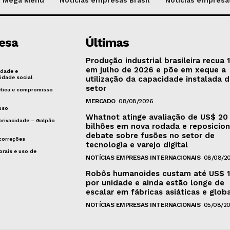
esa
Últimas
Produção industrial brasileira recua
em julho de 2026 e põe em xeque a
idade e
idade social
utilização da capacidade instalada 
setor
ética e compromisso
MERCADO
08/08/2026
uso
Whatnot atinge avaliação de US$ 20
 privacidade – Galpão
bilhões em nova rodada e reposicio
debate sobre fusões no setor de
 correções
tecnologia e varejo digital
orais e uso de
NOTÍCIAS EMPRESAS INTERNACIONAIS
08/08/2
Robôs humanoides custam até US$ 1
por unidade e ainda estão longe de
escalar em fábricas asiáticas e glob
NOTÍCIAS EMPRESAS INTERNACIONAIS
05/08/2