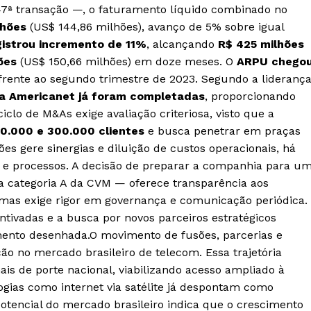
7ª transação —, o faturamento líquido combinado no
lhões
(US$ 144,86 milhões), avanço de 5% sobre igual
gistrou incremento de 11%
, alcançando
R$ 425 milhões
ões
(US$ 150,66 milhões) em doze meses. O
ARPU chego
rente ao segundo trimestre de 2023. Segundo a liderança
m a Americanet já foram completadas
, proporcionando
clo de M&As exige avaliação criteriosa, visto que a
0.000 e 300.000 clientes
e busca penetrar em praças
es gere sinergias e diluição de custos operacionais, há
s e processos. A decisão de preparar a companhia para u
 categoria A da CVM — oferece transparência aos
, mas exige rigor em governança e comunicação periódica.
tivadas e a busca por novos parceiros estratégicos
ento desenhada.O movimento de fusões, parcerias e
ão no mercado brasileiro de telecom. Essa trajetória
is de porte nacional, viabilizando acesso ampliado à
ogias como internet via satélite já despontam como
otencial do mercado brasileiro indica que o crescimento