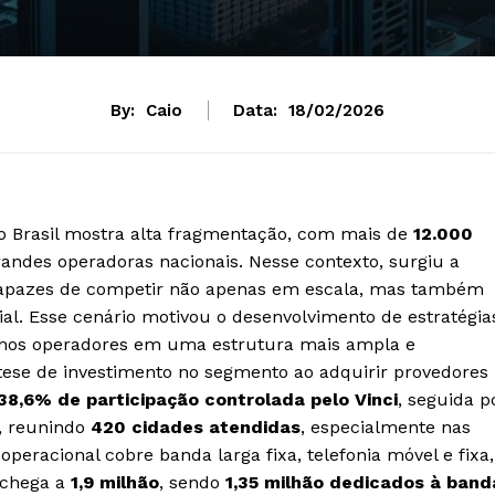
By:
Caio
Data:
18/02/2026
o Brasil mostra alta fragmentação, com mais de
12.000
andes operadoras nacionais. Nesse contexto, surgiu a
capazes de competir não apenas em escala, mas também
rial. Esse cenário motivou o desenvolvimento de estratégia
uenos operadores em uma estrutura mais ampla e
a tese de investimento no segmento ao adquirir provedores
38,6% de participação controlada pelo Vinci
, seguida p
), reunindo
420 cidades atendidas
, especialmente nas
operacional cobre banda larga fixa, telefonia móvel e fixa,
s chega a
1,9 milhão
, sendo
1,35 milhão dedicados à band