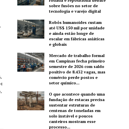
rodada e reposiciona debate
sobre fusões no setor de
tecnologia e varejo digital
Robôs humanoides custam
o
até US$ 150 mil por unidade
e ainda estão longe de
escalar em fábricas asiáticas
e globais
Mercado de trabalho formal
em Campinas fecha primeiro
semestre de 2026 com saldo
positivo de 8.432 vagas, mas
,
comércio perde postos e
setor químico...
NH
,
O que acontece quando uma
fundação de estacas precisa
sustentar estruturas de
centenas de toneladas em
solo instável e poucos
canteiros mostram esse
processo...