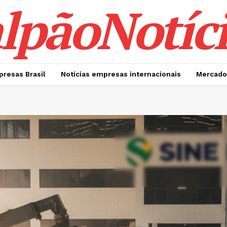
lpãoNotíci
presas Brasil
Notícias empresas internacionais
Mercado