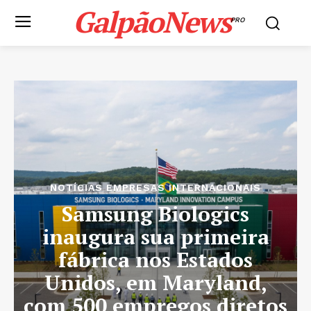
GalpãoNews
PRO
NOTÍCIAS EMPRESAS INTERNACIONAIS
Samsung Biologics
inaugura sua primeira
fábrica nos Estados
Unidos, em Maryland,
com 500 empregos diretos