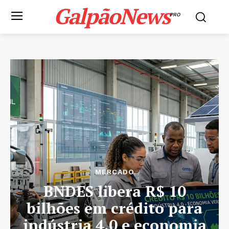
GalpãoNews
PRO
MERCADO
BNDES libera R$ 10
bilhões em crédito para
indústria 4.0 e economia