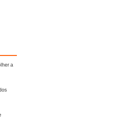
lher a
ados
e