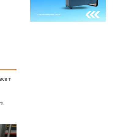
quecem
re