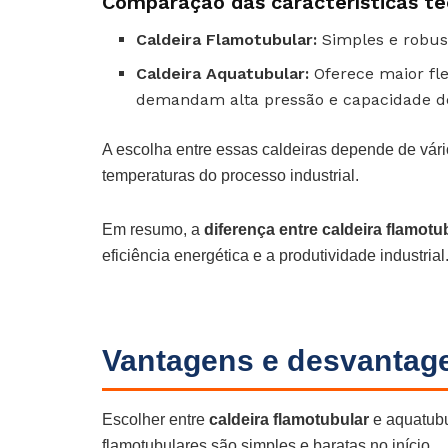
Comparação das características té
Caldeira Flamotubular:
Simples e robust
Caldeira Aquatubular:
Oferece maior fle
demandam alta pressão e capacidade de
A escolha entre essas caldeiras depende de vári
temperaturas do processo industrial.
Em resumo, a
diferença entre caldeira flamotu
eficiência energética e a produtividade industrial
Vantagens e desvantag
Escolher entre
caldeira flamotubular
e aquatubu
flamotubulares são simples e baratas no início.