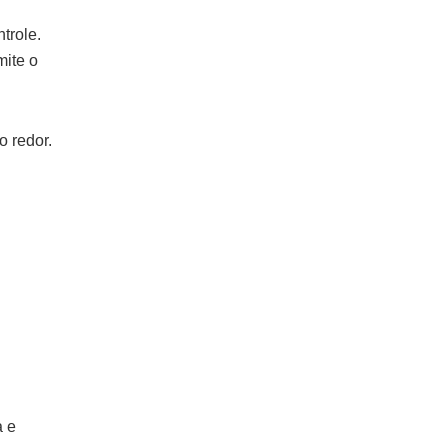
trole.
mite o
 redor.
a e