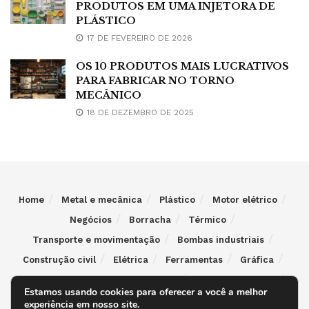
PRODUTOS EM UMA INJETORA DE
PLÁSTICO
17 DE FEVEREIRO DE 2026
OS 10 PRODUTOS MAIS LUCRATIVOS
PARA FABRICAR NO TORNO
MECÂNICO
18 DE DEZEMBRO DE 2025
Home
Metal e mecânica
Plástico
Motor elétrico
Negócios
Borracha
Térmico
Transporte e movimentação
Bombas industriais
Construção civil
Elétrica
Ferramentas
Gráfica
Indústria e comércio de alimentos
Indústria química
Estamos usando cookies para oferecer a você a melhor
Máquinas indústria Têxtil
Máquinas para madeira
experiência em nosso site.