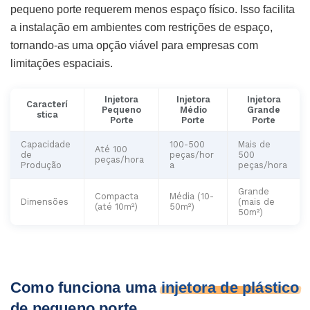
pequeno porte requerem menos espaço físico. Isso facilita
a instalação em ambientes com restrições de espaço,
tornando-as uma opção viável para empresas com
limitações espaciais.
Injetora
Injetora
Injetora
Caracterí
Pequeno
Médio
Grande
stica
Porte
Porte
Porte
Capacidade
100-500
Mais de
Até 100
de
peças/hor
500
peças/hora
Produção
a
peças/hora
Grande
Compacta
Média (10-
Dimensões
(mais de
(até 10m²)
50m²)
50m²)
Como funciona uma
injetora de plástico
de pequeno porte