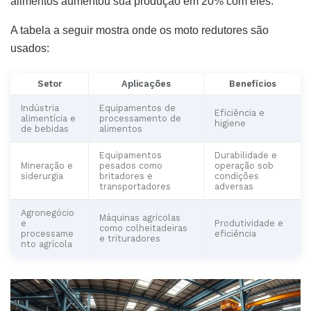
alimentos aumentou sua produção em 20% com eles.
A tabela a seguir mostra onde os moto redutores são
usados:
Setor
Aplicações
Benefícios
Indústria
Equipamentos de
Eficiência e
alimentícia e
processamento de
higiene
de bebidas
alimentos
Equipamentos
Durabilidade e
Mineração e
pesados como
operação sob
siderurgia
britadores e
condições
transportadores
adversas
Agronegócio
Máquinas agrícolas
e
Produtividade e
como colheitadeiras
processame
eficiência
e trituradores
nto agrícola