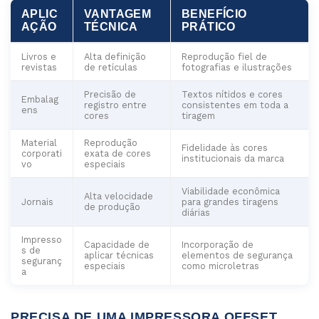
APLIC
VANTAGEM
BENEFÍCIO
AÇÃO
TÉCNICA
PRÁTICO
Livros e
Alta definição
Reprodução fiel de
revistas
de retículas
fotografias e ilustrações
Precisão de
Textos nítidos e cores
Embalag
registro entre
consistentes em toda a
ens
cores
tiragem
Material
Reprodução
Fidelidade às cores
corporati
exata de cores
institucionais da marca
vo
especiais
Viabilidade econômica
Alta velocidade
Jornais
para grandes tiragens
de produção
diárias
Impresso
Capacidade de
Incorporação de
s de
aplicar técnicas
elementos de segurança
seguranç
especiais
como microletras
a
PRECISA DE UMA IMPRESSORA OFFSET