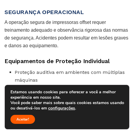
SEGURANÇA OPERACIONAL
A operação segura de impressoras offset requer
treinamento adequado e observância rigorosa das normas
de segurança. Acidentes podem resultar em lesões graves
e danos ao equipamento.
Equipamentos de Proteção Individual
Proteção auditiva em ambientes com múltiplas
máquinas
Luvas apropriadas para manuseio de produtos
Estamos usando cookies para oferecer a você a melhor
experiência em nosso site.
químicos
Você pode saber mais sobre quais cookies estamos usando
Óculos de proteção durante limpeza e
ou desativá-los em
configurações
.
manutenção
Aceitar!
Calçados de segurança com biqueira reforçada