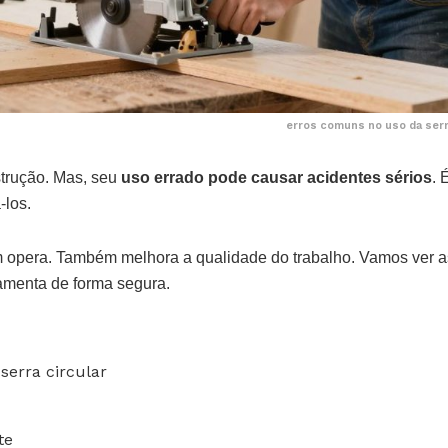
erros comuns no uso da serr
nstrução. Mas, seu
uso errado pode causar acidentes sérios
. 
-los.
uem opera. Também melhora a qualidade do trabalho. Vamos ver a
ramenta de forma segura.
serra circular
te