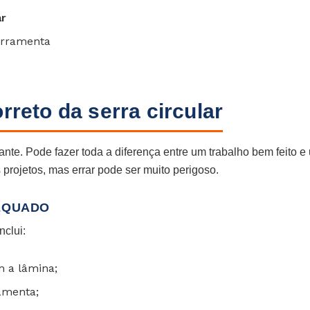
ar
erramenta
rreto da serra circular
tante. Pode fazer toda a diferença entre um trabalho bem feito e
projetos, mas errar pode ser muito perigoso.
DEQUADO
nclui:
m a lâmina;
ramenta;