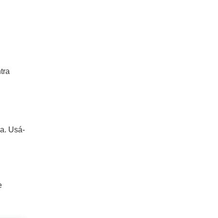
tra
ça. Usá-
e