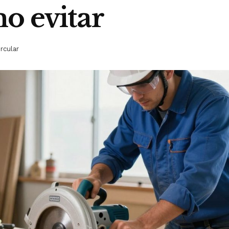
mo evitar
ircular