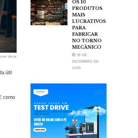
OS 10
PRODUTOS
MAIS
LUCRATIVOS
PARA
FABRICAR
NO TORNO
MECÂNICO
18 DE
sor de ar
DEZEMBRO DE
2025
a útil
 E como