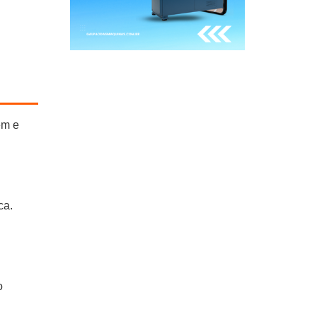
em e
ca.
o