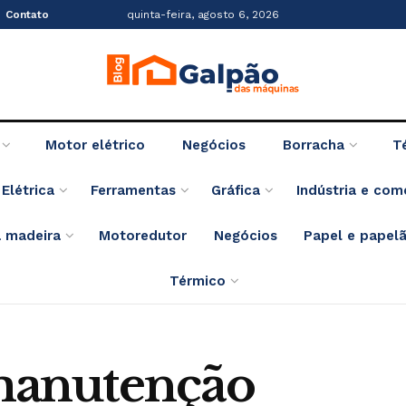
Contato
quinta-feira, agosto 6, 2026
Motor elétrico
Negócios
Borracha
T
Elétrica
Ferramentas
Gráfica
Indústria e com
 madeira
Motoredutor
Negócios
Papel e papel
Térmico
manutenção