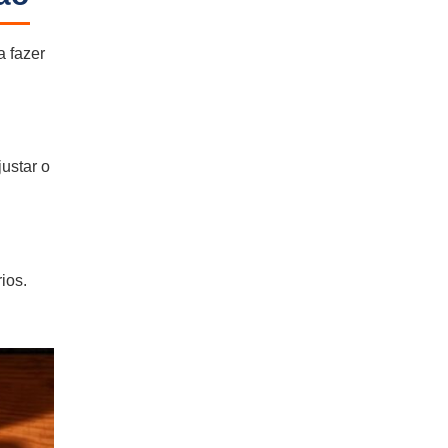
a fazer
ustar o
ios.