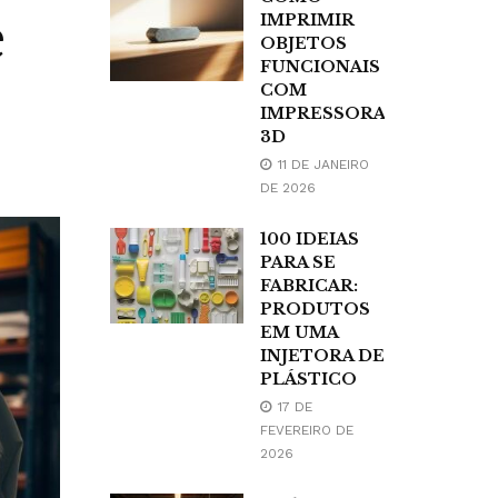
e
IMPRIMIR
OBJETOS
FUNCIONAIS
COM
IMPRESSORA
3D
11 DE JANEIRO
DE 2026
100 IDEIAS
PARA SE
FABRICAR:
PRODUTOS
EM UMA
INJETORA DE
PLÁSTICO
17 DE
FEVEREIRO DE
2026