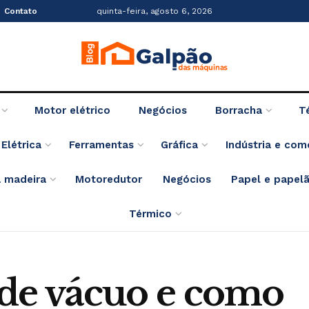
Contato
quinta-feira, agosto 6, 2026
Motor elétrico
Negócios
Borracha
T
Elétrica
Ferramentas
Gráfica
Indústria e com
 madeira
Motoredutor
Negócios
Papel e papel
Térmico
 de vácuo e como