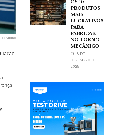
OS 10
PRODUTOS
MAIS
LUCRATIVOS
PARA
FABRICAR
l de vacuo
NO TORNO
MECÂNICO
pulação
18 DE
DEZEMBRO DE
2025
 a
urança
es