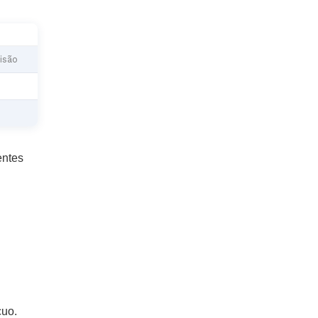
isão
entes
cuo.