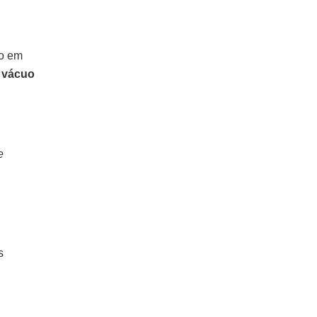
do em
 vácuo
e
s
.