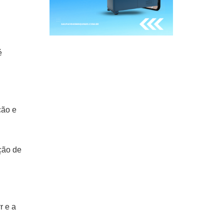
é
ção e
ção de
r e a