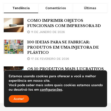
Tendência
Comentários
Últimas
COMO IMPRIMIR OBJETOS
FUNCIONAIS COM IMPRESSORA 3D
11 DE JANEIRO DE 2026
100 IDEIAS PARA SE FABRICAR:
PRODUTOS EM UMA INJETORA DE
PLÁSTICO
17 DE FEVEREIRO DE 2026
OS 10 PRODUTOS MAIS LUCRATIVOS
PARA FABRICAR NO TORNO
Estamos usando cookies para oferecer a você a melhor
MECÂNICO
experiência em nosso site.
Você pode saber mais sobre quais cookies estamos usando
18 DE DEZEMBRO DE 2025
ou desativá-los em
configurações
.
Aceitar!