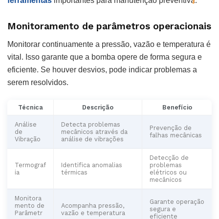
ferramentas
importantes para manutenção preventiva.
Monitoramento de parâmetros operacionais
Monitorar continuamente a pressão, vazão e temperatura é
vital. Isso garante que a bomba opere de forma segura e
eficiente. Se houver desvios, pode indicar problemas a
serem resolvidos.
Técnica
Descrição
Benefício
Análise
Detecta problemas
Prevenção de
de
mecânicos através da
falhas mecânicas
Vibração
análise de vibrações
Detecção de
Termograf
Identifica anomalias
problemas
ia
térmicas
elétricos ou
mecânicos
Monitora
Garante operação
mento de
Acompanha pressão,
segura e
Parâmetr
vazão e temperatura
eficiente