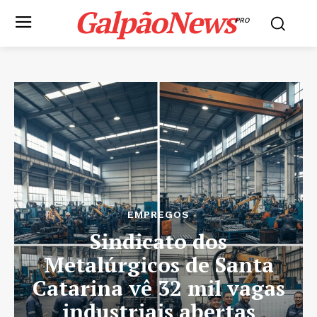
GalpãoNews
PRO
EMPREGOS
Sindicato dos
Metalúrgicos de Santa
Catarina vê 32 mil vagas
industriais abertas