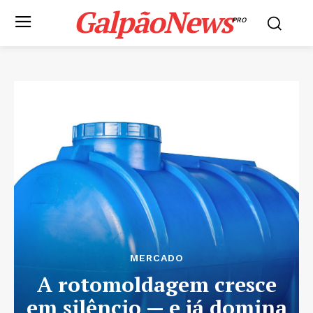
GalpãoNews
PRO
MERCADO
A rotomoldagem cresce
em silêncio — e já domina