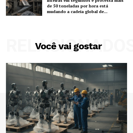
inteiras em segundos e processa mais
de 50 toneladas por hora está
mudando a cadeia global de...
RELACIONADO
Você vai gostar