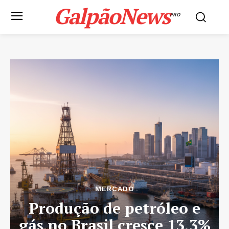
GalpãoNews
PRO
MERCADO
Produção de petróleo e
gás no Brasil cresce 13,3%