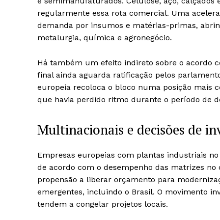
e semimanufaturados. Celulose, aço, calçados 
regularmente essa rota comercial. Uma aceleraç
demanda por insumos e matérias-primas, abrind
metalurgia, química e agronegócio.
Há também um efeito indireto sobre o acordo co
final ainda aguarda ratificação pelos parlame
europeia recoloca o bloco numa posição mais c
que havia perdido ritmo durante o período de 
Multinacionais e decisões de i
Empresas europeias com plantas industriais no
de acordo com o desempenho das matrizes no c
propensão a liberar orçamento para moderniza
emergentes, incluindo o Brasil. O movimento in
tendem a congelar projetos locais.