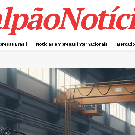
lpãoNotíci
presas Brasil
Notícias empresas internacionais
Mercado