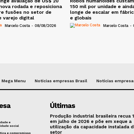
nge avaliação de US$ 20
Robôs humanoides custam
nova rodada e reposiciona
150 mil por unidade e aind
e fusões no setor de
longe de escalar em fábric
 varejo digital
e globais
Marcelo Costa
-
08/08/2026
Marcelo Costa
-
Mega Menu
Notícias empresas Brasil
Notícias empresas
esa
Últimas
Produção industrial brasileira recua
em julho de 2026 e põe em xeque a
idade e
idade social
utilização da capacidade instalada 
setor
ética e compromisso