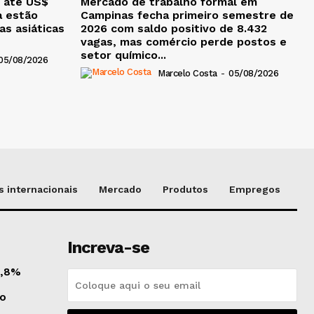
 até US$
Mercado de trabalho formal em
a estão
Campinas fecha primeiro semestre de
as asiáticas
2026 com saldo positivo de 8.432
vagas, mas comércio perde postos e
setor químico...
05/08/2026
Marcelo Costa
-
05/08/2026
 internacionais
Mercado
Produtos
Empregos
Increva-se
 1,8%
do