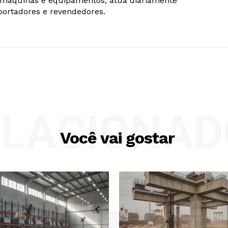
e máquinas e equipamentos, atua diariamente
ortadores e revendedores.
ELACIONAD
Você vai gostar