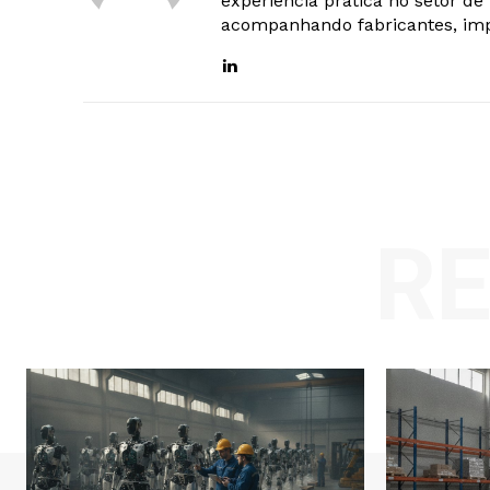
experiência prática no setor d
acompanhando fabricantes, imp
R