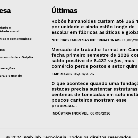
esa
Últimas
Robôs humanoides custam até US$ 1
por unidade e ainda estão longe de
idade e
idade social
escalar em fábricas asiáticas e glob
ética e compromisso
NOTÍCIAS EMPRESAS INTERNACIONAIS
05/08/2
Mercado de trabalho formal em Cam
uso
fecha primeiro semestre de 2026 c
 privacidade – Galpão
saldo positivo de 8.432 vagas, mas
comércio perde postos e setor quími
 correções
EMPREGOS
05/08/2026
orais e uso de
O que acontece quando uma fundaç
estacas precisa sustentar estruturas
centenas de toneladas em solo instá
poucos canteiros mostram esse
processo...
INDÚSTRIA INCRÍVEL
05/08/2026
© 2024 Web lab Tecnologia. Todos os direitos reservados.