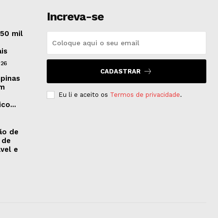
Increva-se
50 mil
ais
026
CADASTRAR
pinas
om
Eu li e aceito os
Termos de privacidade
.
co...
ão de
 de
vel e