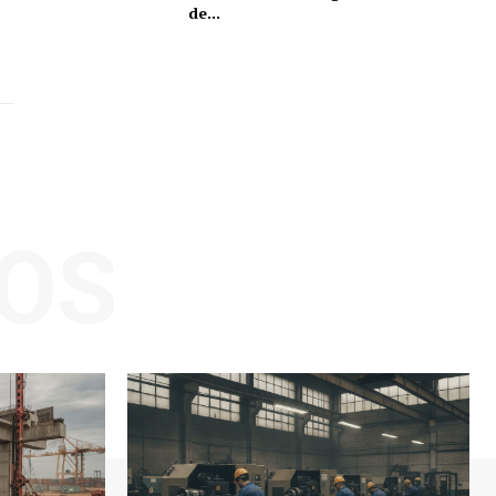
de...
OS