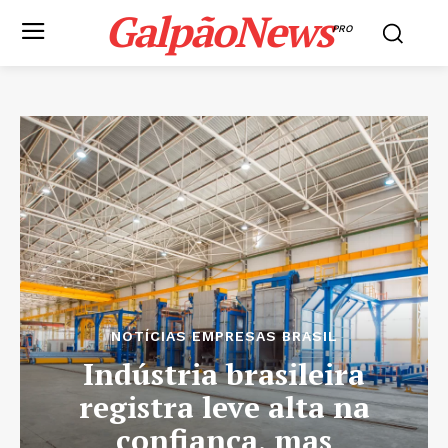
GalpãoNews
PRO
NOTÍCIAS EMPRESAS BRASIL
Indústria brasileira
registra leve alta na
confiança, mas