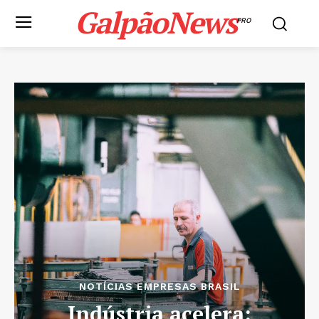
GalpãoNews
PRO
NOTÍCIAS EMPRESAS BRASIL
Indústria acelera: