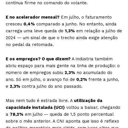
continua firme no comando do volante.
E no acelerador mensal?
Em julho, o faturamento
cresceu
0,4%
comparado a junho. No entanto, ainda
carrega uma leve queda de
1,3%
em relação a julho de
2024 — um sinal de que o trecho ainda exige atenção
no pedal da retomada.
E os empregos? O que dizem?
A indústria também
abriu espaço para mais gente na linha de produção: o
número de empregos subiu
2,3%
no acumulado do
ano. Só em julho, o avanço foi de
0,2%
frente a junho,
e
2,3%
contra julho do ano passado.
Mas nem tudo é estrada livre. A
utilização da
capacidade instalada (UCI)
voltou a baixar, chegando
a
78,2%
em julho — queda de 1,5 ponto percentual
sobre o mês anterior. A CNI aponta que isso é reflexo
da política monetária mais rígida, com juros altos que