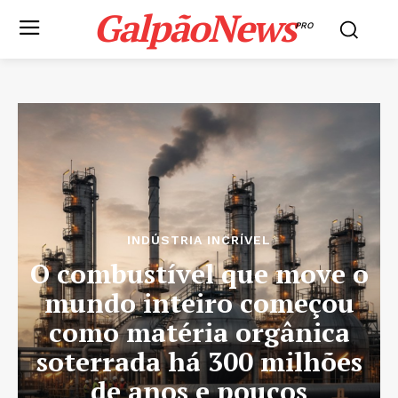
GalpãoNews
PRO
INDÚSTRIA INCRÍVEL
O combustível que move o
mundo inteiro começou
como matéria orgânica
soterrada há 300 milhões
de anos e poucos