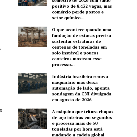
semestre de 2026 com saldo
positivo de 8.432 vagas, mas
comércio perde postos e
setor químico...
O que acontece quando uma
fundação de estacas precisa
sustentar estruturas de
centenas de toneladas em
a
solo instável e poucos
canteiros mostram esse
processo...
Indústria brasileira renova
maquinário mas deixa
automação de lado, aponta
sondagem da CNI divulgada
em agosto de 2026
ge
A máquina que tritura chapas
de aço inteiras em segundos
e processa mais de 50
toneladas por hora está
mudando a cadeia global