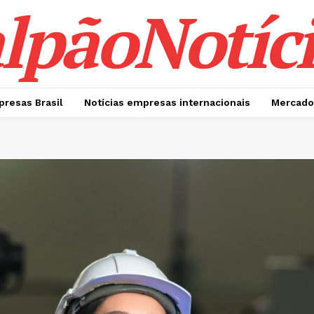
lpãoNotíci
presas Brasil
Notícias empresas internacionais
Mercado