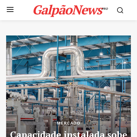
GalpãoNews
PRO
MERCADO
Capacidade instalada sobe