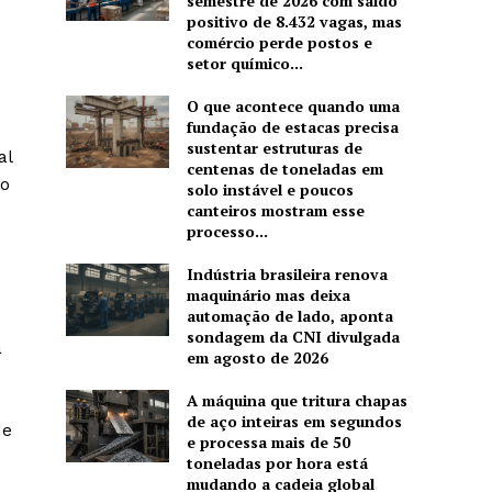
semestre de 2026 com saldo
positivo de 8.432 vagas, mas
comércio perde postos e
setor químico...
O que acontece quando uma
fundação de estacas precisa
sustentar estruturas de
al
centenas de toneladas em
do
solo instável e poucos
canteiros mostram esse
processo...
Indústria brasileira renova
maquinário mas deixa
automação de lado, aponta
sondagem da CNI divulgada
a
em agosto de 2026
A máquina que tritura chapas
de aço inteiras em segundos
de
e processa mais de 50
toneladas por hora está
mudando a cadeia global