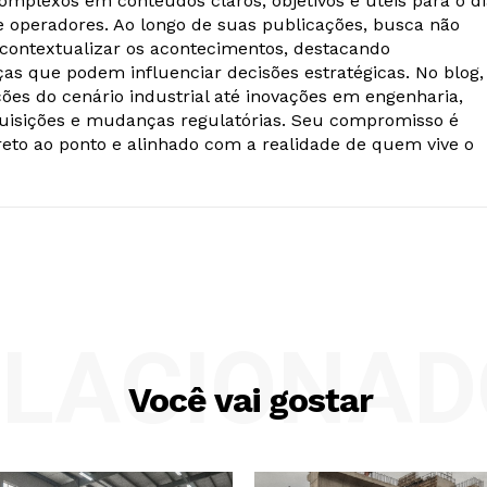
omplexos em conteúdos claros, objetivos e úteis para o d
 e operadores. Ao longo de suas publicações, busca não
ontextualizar os acontecimentos, destacando
as que podem influenciar decisões estratégicas. No blog,
ões do cenário industrial até inovações em engenharia,
quisições e mudanças regulatórias. Seu compromisso é
reto ao ponto e alinhado com a realidade de quem vive o
ELACIONAD
Você vai gostar