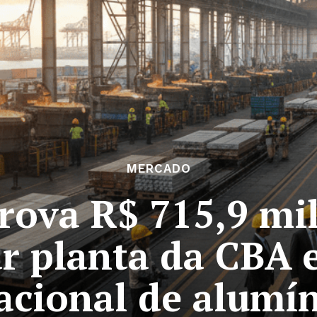
MERCADO
ova R$ 715,9 mi
 planta da CBA e
acional de alumín