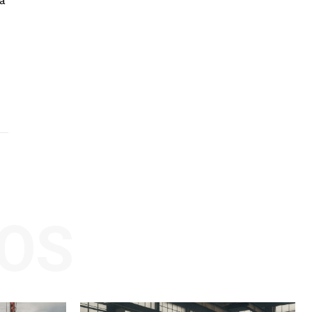
ia
OS